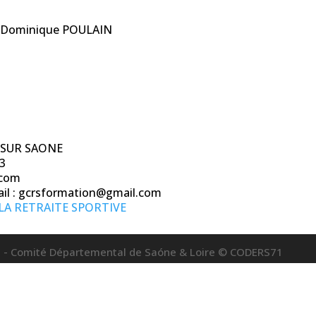
et Dominique POULAIN
ON SUR SAONE
33
.com
mail : gcrsformation@gmail.com
LA RETRAITE SPORTIVE
ive - Comité Départemental de Saóne & Loire © CODERS71