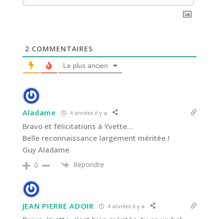
2
COMMENTAIRES
Le plus ancien
Aladame
4 années il y a
Bravo et félicitations à Yvette…
Belle reconnaissance largement méritée !
Guy Aladame
Répondre
0
JEAN PIERRE ADOIR
4 années il y a