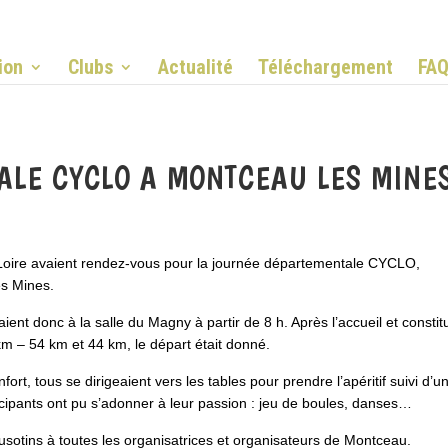
ion
Clubs
Actualité
Téléchargement
FA
LE CYCLO A MONTCEAU LES MINE
 Loire avaient rendez-vous pour la journée départementale CYCLO,
es Mines.
ient donc à la salle du Magny à partir de 8 h. Après l’accueil et constit
 km – 54 km et 44 km, le départ était donné.
nfort, tous se dirigeaient vers les tables pour prendre l’apéritif suivi d’u
ticipants ont pu s’adonner à leur passion : jeu de boules, danses…
usotins à toutes les organisatrices et organisateurs de Montceau.