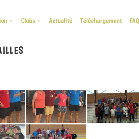
ion
Clubs
Actualité
Téléchargement
FA
AILLES